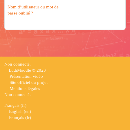
Nom d’utilisateur ou mot de
passe oublié ?
Non connecté.
LudiMoodle © 2023
|
Présentation vidéo
|
Site officiel du projet
|
Mentions légales
Non connecté.
Français ‎(fr)‎
English ‎(en)‎
Français ‎(fr)‎