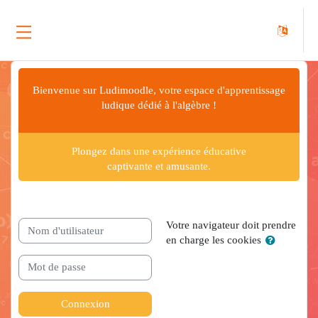
Panneau latéral
Passer au contenu principal
Bienvenue sur Ludimoodle, votre espace d'apprentissage
ludique dédié à l'algèbre !
Plongez dans une expérience éducative
captivante et amusante.
Nom d'utilisateur
Votre navigateur doit prendre
en charge les cookies
Mot de passe
Connexion